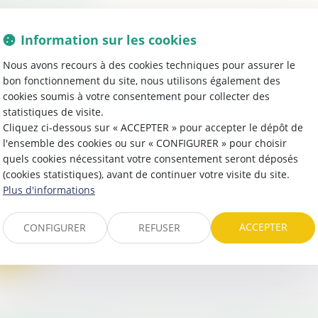
22
saction relative à la liquidation d’une communaut
Information sur les cookies
e sur la détermination de la masse de calcul, laquel
Nous avons recours à des cookies techniques pour assurer le
suite
bon fonctionnement du site, nous utilisons également des
cookies soumis à votre consentement pour collecter des
statistiques de visite.
Cliquez ci-dessous sur « ACCEPTER » pour accepter le dépôt de
l'ensemble des cookies ou sur « CONFIGURER » pour choisir
quels cookies nécessitant votre consentement seront déposés
 sont les démarches à faire après un décès ?
(cookies statistiques), avant de continuer votre visite du site.
022
Plus d'informations
 d’un proche nous met aux prises avec un certain
ratives. Certaines sont assez immédiates, d’autres 
ACCEPTER
CONFIGURER
REFUSER
suite