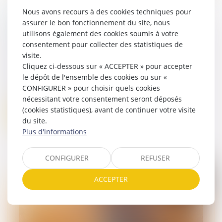
Nous avons recours à des cookies techniques pour
Paiement fractionné des droits de
assurer le bon fonctionnement du site, nous
succession
utilisons également des cookies soumis à votre
02/03/2022
consentement pour collecter des statistiques de
Un compte courant d’associé détenu
visite.
reçu par un héritier dans une succession
Cliquez ci-dessous sur « ACCEPTER » pour accepter
ne constitue pas un bien non liquide
le dépôt de l'ensemble des cookies ou sur «
permettant l’allongement du délai du
CONFIGURER » pour choisir quels cookies
paiemen...
nécessitant votre consentement seront déposés
(cookies statistiques), avant de continuer votre visite
Lire la suite
du site.
Plus d'informations
CONFIGURER
REFUSER
ACCEPTER