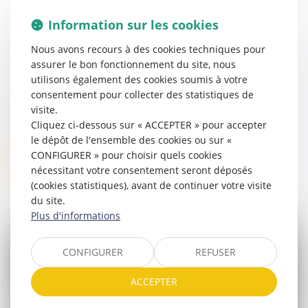
Information sur les cookies
Clauses testamentaires ambiguës et droit
de se défendre des héritiers
Nous avons recours à des cookies techniques pour
24/08/2023
assurer le bon fonctionnement du site, nous
En droit des successions, la réserve
utilisons également des cookies soumis à votre
héréditaire représente la part de
consentement pour collecter des statistiques de
patrimoine du défunt qui est réservée
visite.
par la loi aux héritiers, le reste : la
Cliquez ci-dessous sur « ACCEPTER » pour accepter
quotité...
le dépôt de l'ensemble des cookies ou sur «
CONFIGURER » pour choisir quels cookies
Lire la suite
nécessitant votre consentement seront déposés
(cookies statistiques), avant de continuer votre visite
du site.
Plus d'informations
CONFIGURER
REFUSER
ACCEPTER