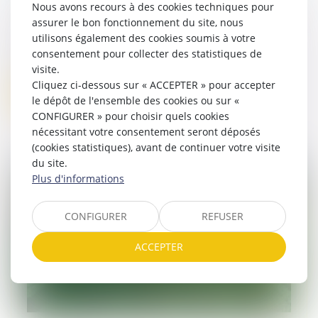
21/08/2018
Nous avons recours à des cookies techniques pour
Le ministre de l'agriculture a annoncé la
assurer le bon fonctionnement du site, nous
mise en place d'un dispositif d'aide à
utilisons également des cookies soumis à votre
hauteur de 3 millions d'euros pour les
consentement pour collecter des statistiques de
apiculteurs impactés par la mortalité...
visite.
Cliquez ci-dessous sur « ACCEPTER » pour accepter
Lire la suite
le dépôt de l'ensemble des cookies ou sur «
CONFIGURER » pour choisir quels cookies
nécessitant votre consentement seront déposés
(cookies statistiques), avant de continuer votre visite
du site.
Plus d'informations
CONFIGURER
REFUSER
ACCEPTER