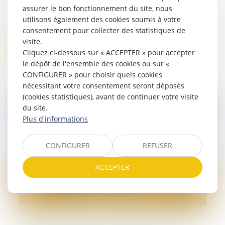
assurer le bon fonctionnement du site, nous
et de la pêche n° 2010-874 du 27 juillet
utilisons également des cookies soumis à votre
2010, notamment son article 62, a
consentement pour collecter des statistiques de
réformé l’indexation des fermages.
visite.
Lire la suite
Cliquez ci-dessous sur « ACCEPTER » pour accepter
le dépôt de l'ensemble des cookies ou sur «
CONFIGURER » pour choisir quels cookies
nécessitant votre consentement seront déposés
(cookies statistiques), avant de continuer votre visite
du site.
Plus d'informations
CONFIGURER
REFUSER
ACCEPTER