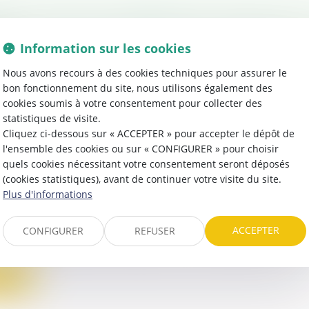
e des chemins d’exploitation lié à la présence d’
20
Information sur les cookies
férence des voies communales, les chemins d’explo
ement à la communication entre divers fonds ou à l
Nous avons recours à des cookies techniques pour assurer le
bon fonctionnement du site, nous utilisons également des
suite
cookies soumis à votre consentement pour collecter des
statistiques de visite.
Cliquez ci-dessous sur « ACCEPTER » pour accepter le dépôt de
l'ensemble des cookies ou sur « CONFIGURER » pour choisir
quels cookies nécessitant votre consentement seront déposés
er ou le donataire peut déduire les droits payés 
(cookies statistiques), avant de continuer votre visite du site.
Plus d'informations
revenus
020
ACCEPTER
CONFIGURER
REFUSER
ts de mutation acquittés par un héritier ou un don
professionnels de ce dernier, si les éléments transm
suite