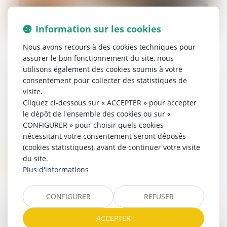
Information sur les cookies
Nous avons recours à des cookies techniques pour
assurer le bon fonctionnement du site, nous
Partage judiciaire en matière de
utilisons également des cookies soumis à votre
succession
consentement pour collecter des statistiques de
05/05/2021
visite.
Lorsque des personnes possèdent
Cliquez ci-dessous sur « ACCEPTER » pour accepter
ensemble un ou plusieurs biens du
le dépôt de l'ensemble des cookies ou sur «
patrimoine du défunt au moment du
CONFIGURER » pour choisir quels cookies
règlement de la succession, on parle
nécessitant votre consentement seront déposés
d'indivision. Le par...
(cookies statistiques), avant de continuer votre visite
du site.
Lire la suite
Plus d'informations
CONFIGURER
REFUSER
ACCEPTER