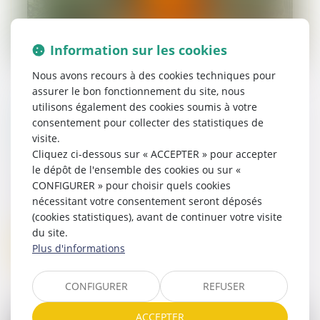
Information sur les cookies
Nous avons recours à des cookies techniques pour
assurer le bon fonctionnement du site, nous
Agriculture : prévenir la désinsertion
utilisons également des cookies soumis à votre
professionnelle des exploitants et des
consentement pour collecter des statistiques de
visite.
salariés
Cliquez ci-dessous sur « ACCEPTER » pour accepter
10/03/2023
le dépôt de l'ensemble des cookies ou sur «
Les non-salariés et salariés agricoles en
CONFIGURER » pour choisir quels cookies
arrêt de travail peuvent désormais
nécessitant votre consentement seront déposés
bénéficier d’un essai encadré, dispositif
(cookies statistiques), avant de continuer votre visite
destiné à lutter contre la désinsertio...
du site.
Plus d'informations
Lire la suite
CONFIGURER
REFUSER
ACCEPTER