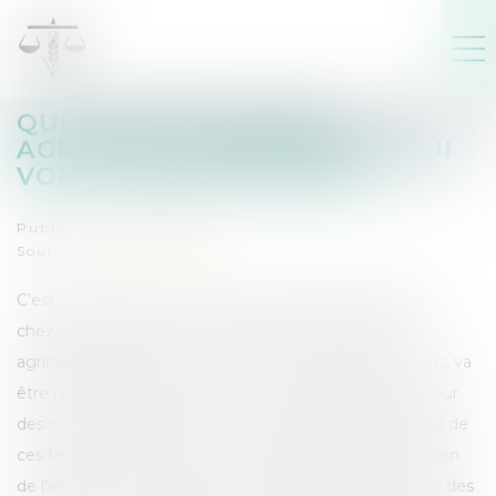
QUE SONT CES ZONES
AGRICOLES DÉFAVORISÉES QUI
VONT ÊTRE RÉFORMÉES ?
Publié le :
01/03/2018
Source :
www.lemonde.fr
C’est l’un des motifs de tension et d’inquiétude actuels
chez les agriculteurs : la carte de France des zones
agricoles défavorisées, qui date de plus de quarante ans, va
être redessinée. Cela fait suite à une demande de la Cour
des comptes européenne, qui critiquait l’hétérogénéité de
ces territoires d’un pays à l’autre, questionnait le maintien
de l’éligibilité de certains et préconisait une redéfinition des