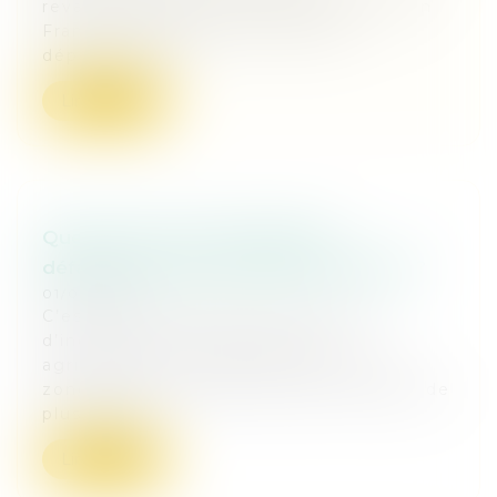
revalorisation des retraites agricoles en
France continentale et dans les
départements...
Lire la suite
Que sont ces zones agricoles
défavorisées qui vont être réformées ?
01/03/2018
C’est l’un des motifs de tension et
d’inquiétude actuels chez les
agriculteurs : la carte de France des
zones agricoles défavorisées, qui date de
plus de qua...
Lire la suite