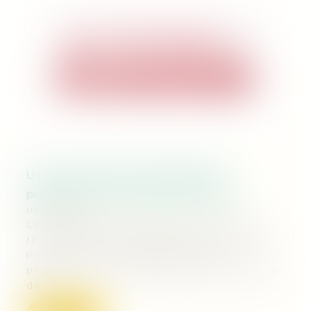
UE: les ministres de l'Agriculture
prudents sur la réforme de la PAC
06/06/2018
Les ministres de l'Agriculture de l'UE,
réunis mardi à Sofia pour une rencontre
informelle, se sont montrés très
prudents sur les propositions de réforme
de...