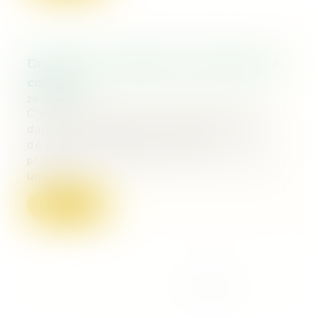
Droit rural : les règles ne sont pas assez
connues
28/02/2018
C'est une complexité supplémentaire
dans le quotidien des agriculteurs, que
de régir les relations avec les
propriétaires terriens. Le droit rural est
une sp...
Lire la suite
...
<<
<
2
3
4
5
6
7
8
>
>>