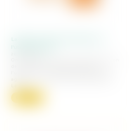
La Safer a le droit de préemption sur
l'usufruit agricole
20/06/2018
On n'échappe pas au droit de préemption
de la Safer en vendant seulement
l'usufruit ou la nue-propriété d'un bien
agricole, ou les deux concomitamment.
La Co...
Lire la suite