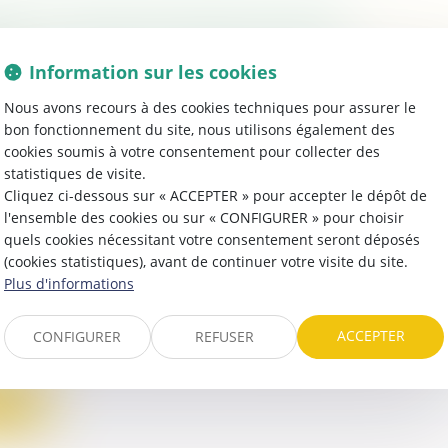
on : les droits des enfants renforcés
021
Information sur les cookies
ures, destinées à protéger davantage les descen
n application pour les successions ouvertes à com
Nous avons recours à des cookies techniques pour assurer le
bon fonctionnement du site, nous utilisons également des
suite
cookies soumis à votre consentement pour collecter des
statistiques de visite.
Cliquez ci-dessous sur « ACCEPTER » pour accepter le dépôt de
l'ensemble des cookies ou sur « CONFIGURER » pour choisir
quels cookies nécessitant votre consentement seront déposés
(cookies statistiques), avant de continuer votre visite du site.
 en coûte au demandeur à l’action de ne pas appe
Plus d'informations
ance
021
ACCEPTER
CONFIGURER
REFUSER
 introduite contre un seul indivisaire est recevabl
ble aux autres indivisaires à défaut de mise en ca
suite